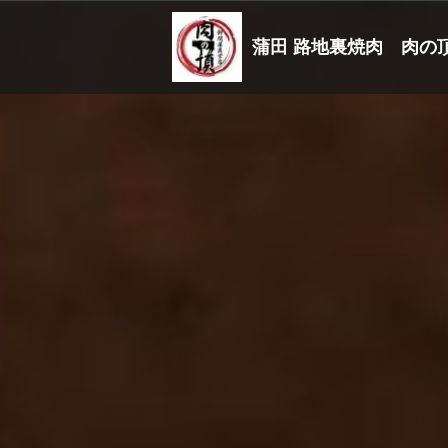
蒲田 路地裏焼肉 肉の